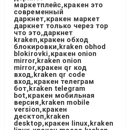
маркетплейс,кракен это
современный
даркнет,кракен маркет
даркнет только через тор
что это,даркнет
kraken,кракен обход
блокировки,kraken obhod
blokirovki,кракен onion
mirror,kraken onion
mirror,кракен qr код
вход,kraken qr code
вход,кракен телеграм
бот,kraken telegram
bot,кракен мобильная
версия,kraken mobile
version,кракен
десктоп,kraken
desktop,кракен linux,kraken