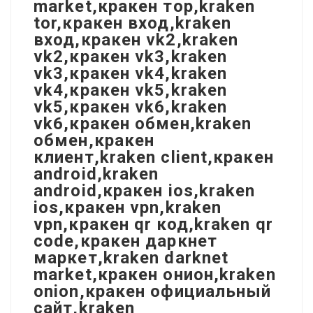
market,кракен тор,kraken
tor,кракен вход,kraken
вход,кракен vk2,kraken
vk2,кракен vk3,kraken
vk3,кракен vk4,kraken
vk4,кракен vk5,kraken
vk5,кракен vk6,kraken
vk6,кракен обмен,kraken
обмен,кракен
клиент,kraken client,кракен
android,kraken
android,кракен ios,kraken
ios,кракен vpn,kraken
vpn,кракен qr код,kraken qr
code,кракен даркнет
маркет,kraken darknet
market,кракен онион,kraken
onion,кракен официальный
сайт,kraken