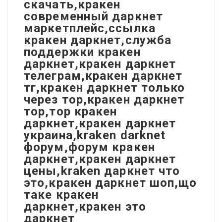
скачать,кракен
современный даркнет
маркетплейс,ссылка
кракен даркнет,служба
поддержки кракен
даркнет,кракен даркнет
телеграм,кракен даркнет
тг,кракен даркнет только
через тор,кракен даркнет
тор,тор кракен
даркнет,кракен даркнет
украина,kraken darknet
форум,форум кракен
даркнет,кракен даркнет
цены,kraken даркнет что
это,кракен даркнет шоп,що
таке кракен
даркнет,кракен это
даркнет