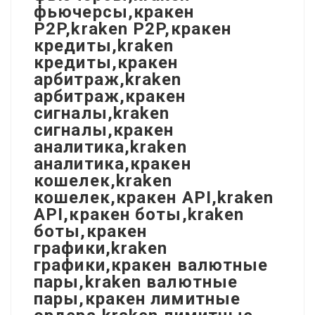
фьючерсы,кракен
P2P,kraken P2P,кракен
кредиты,kraken
кредиты,кракен
арбитраж,kraken
арбитраж,кракен
сигналы,kraken
сигналы,кракен
аналитика,kraken
аналитика,кракен
кошелек,kraken
кошелек,кракен API,kraken
API,кракен боты,kraken
боты,кракен
графики,kraken
графики,кракен валютные
пары,kraken валютные
пары,кракен лимитные