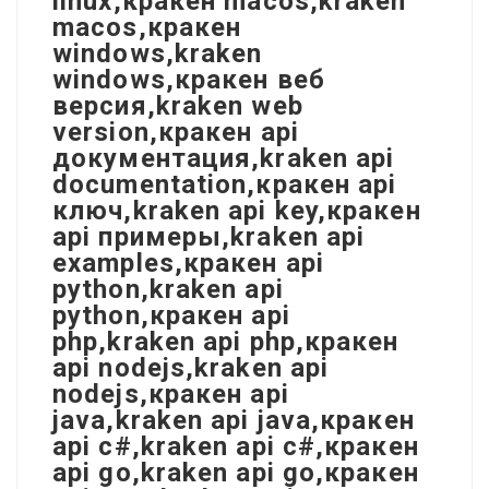
linux,кракен macos,kraken
macos,кракен
windows,kraken
windows,кракен веб
версия,kraken web
version,кракен api
документация,kraken api
documentation,кракен api
ключ,kraken api key,кракен
api примеры,kraken api
examples,кракен api
python,kraken api
python,кракен api
php,kraken api php,кракен
api nodejs,kraken api
nodejs,кракен api
java,kraken api java,кракен
api c#,kraken api c#,кракен
api go,kraken api go,кракен