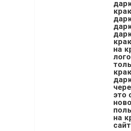
дарк
крак
дарк
дарк
дарк
крак
на к
лого
толь
крак
дарк
чере
это
ново
поль
на к
сай