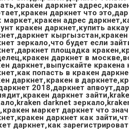
ать,кракен даркнет адрес,краке
тает,кракен даркнет что это,да
 маркет,кракен адрес даркнет,к
унт кракен даркнет,купить акка
нет,даркнет кыргызстан,кракен 
нет зеркало,что будет если зайт
кнет,даркнет площадка кракен,к
елец,кракен даркнет в москве,в
ен даркнет,выпускайте кракена 
нет,как попасть в кракен даркн
ен даркнет,кракен в даркнете,к
даркнет 2018,даркнет апвоут,да
ядит,кракен даркнет зайти,krak
ало,kraken darknet зеркало,kraken
,кракен маркет даркнет что знач
нет,кракен даркнет как зайти,чт
ет даркнет,как зарегистрироват