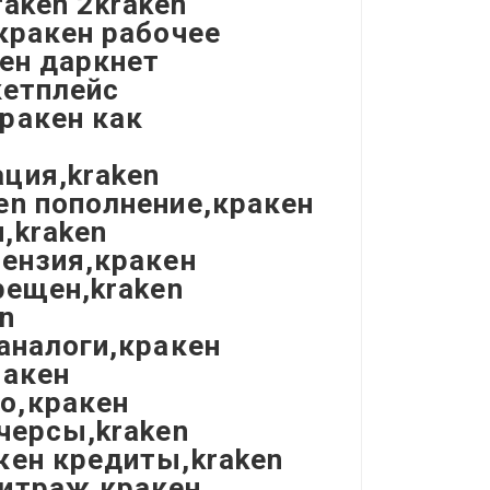
raken 2kraken
кракен рабочее
кен даркнет
кетплейс
ракен как
ция,kraken
en пополнение,кракен
,kraken
цензия,кракен
рещен,kraken
n
аналоги,кракен
ракен
о,кракен
черсы,kraken
кен кредиты,kraken
битраж,кракен