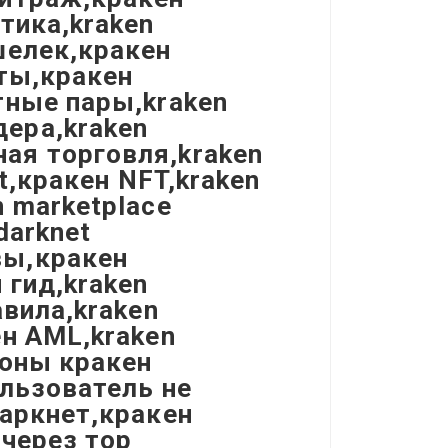
тика,kraken
шелек,кракен
оты,кракен
тные пары,kraken
ера,kraken
ая торговля,kraken
t,кракен NFT,kraken
 marketplace
darknet
вы,кракен
 гид,kraken
авила,kraken
ен AML,kraken
поны кракен
ользователь не
даркнет,кракен
 через тор