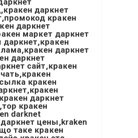
даркнет
,кракен даркнет
т,промокод кракен
кен даркнет
ракен маркет даркнет
 даркнет,кракен
клама,кракен даркнет
ен даркнет
аркнет сайт,кракен
ачать,кракен
сылка кракен
аркнет,кракен
,кракен даркнет
,тор кракен
en darknet
даркнет цены,kraken
,що таке кракен