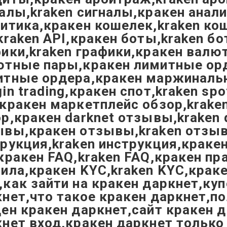
алы,kraken сигналы,кракен анали
итика,кракен кошелек,kraken ко
kraken API,кракен боты,kraken б
ики,kraken графики,кракен валю
ютные пары,кракен лимитные орд
итные ордера,кракен маржинальн
in trading,кракен спот,kraken spo
кракен маркетплейс обзор,kraken
р,кракен darknet отзывы,kraken 
ывы,кракен отзывы,kraken отзы
рукция,kraken инструкция,кракен
кракен FAQ,kraken FAQ,кракен пр
ила,кракен KYC,kraken KYC,крак
как зайти на кракен даркнет,ку
нет,что такое кракен даркнет,п
ен кракен даркнет,сайт кракен 
нет вход,кракен даркнет только