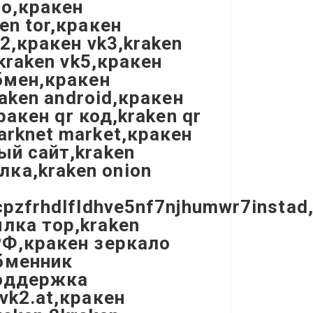
ло,кракен
en tor,кракен
k2,кракен vk3,kraken
kraken vk5,кракен
обмен,кракен
raken android,кракен
ракен qr код,kraken qr
arknet market,кракен
ый сайт,kraken
ка,kraken onion
cpzfrhdlfldhve5nf7njhumwr7instad
лка тор,kraken
РФ,кракен зеркало
бменник
поддержка
vk2.at,кракен