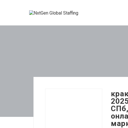
крак
2025
СПб,
онла
марк