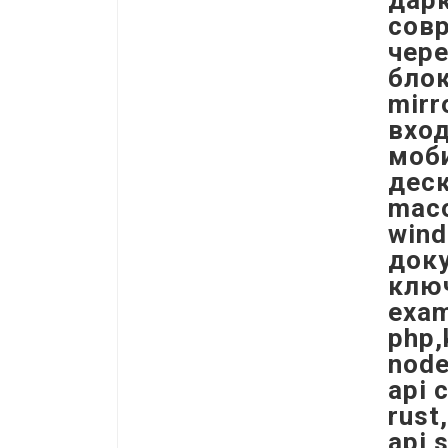
дарк
сов
чере
блок
mirr
вход
моби
деск
maco
wind
доку
ключ
exam
php,
node
api 
rust
api 