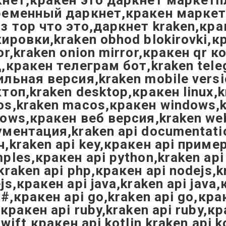
нет,кракен это даркнет маркетп
ременный даркнет,кракен маркет
з тор что это,даркнет kraken,кр
ировки,kraken obhod blokirovki,к
or,kraken onion mirror,кракен qr к
,кракен телеграм бот,kraken tele
льная версия,kraken mobile vers
топ,kraken desktop,кракен linux,k
s,kraken macos,кракен windows,
ows,кракен веб версия,kraken web
ментация,kraken api documentati
,kraken api key,кракен api приме
ples,кракен api python,kraken api
kraken api php,кракен api nodejs,k
js,кракен api java,kraken api java
c#,кракен api go,kraken api go,крак
,кракен api ruby,kraken api ruby,кр
swift,кракен api kotlin,kraken api k