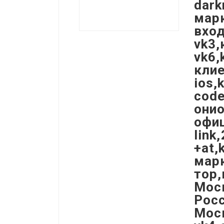
dark
марк
вход
vk3,
vk6,
клие
ios,
code
онио
офиц
link
+at,
марк
тор,
Моск
Рос
Моск