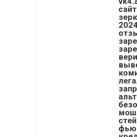
vk4.
сайт
зерк
2024
отзы
заре
заре
вери
выво
коми
лега
запр
альт
безо
мош
стей
фьюч
кре