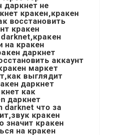
н даркнет не
ркнет кракен,кракен
ак восстановить
унт кракен
darknet,кракен
и на кракен
ракен даркнет
осстановить аккаунт
кракен маркет
ет,как выглядит
ракен даркнет
ркнет как
en даркнет
 darknet что за
ит,звук кракен
о значит кракен
ься на кракен