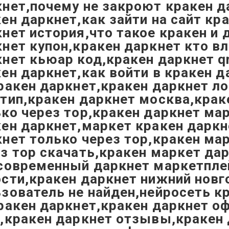
нет,почему не закроют кракен д
ен даркнет,как зайти на сайт кр
нет история,что такое кракен и 
нет купон,кракен даркнет кто в
нет кьюар код,кракен даркнет q
ен даркнет,как войти в кракен д
ракен даркнет,кракен даркнет л
тип,кракен даркнет москва,крак
ко через тор,кракен даркнет ма
ен даркнет,маркет кракен даркн
нет только через тор,кракен ма
з тор скачать,кракен маркет да
 современный даркнет маркетпле
сти,кракен даркнет нижний новг
зователь не найден,нейросеть к
ракен даркнет,кракен даркнет 
т,кракен даркнет отзывы,кракен