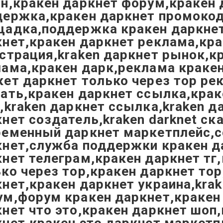
н,кракен даркнет форум,кракен 
держка,кракен даркнет промокод
щадка,поддержка кракен даркне
нет,кракен даркнет реклама,кра
страция,kraken даркнет рынок,к
ама,кракен дарк,реклама кракен
ет даркнет только через тор ре
ать,кракен даркнет ссылка,крак
,kraken даркнет ссылка,kraken д
нет создатель,kraken darknet ск
ременный даркнет маркетплейс,с
кнет,служба поддержки кракен д
нет телеграм,кракен даркнет тг
ко через тор,кракен даркнет тор
нет,кракен даркнет украина,krak
м,форум кракен даркнет,кракен 
нет что это,кракен даркнет шоп