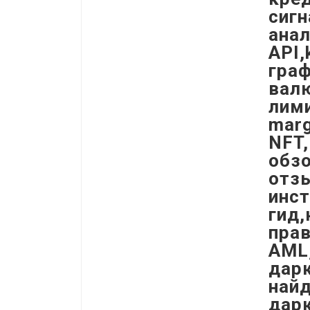
сигн
анал
API,
граф
вал
лим
marg
NFT,
обзо
отз
инст
гид,
прав
AML,
дарк
найд
дарк