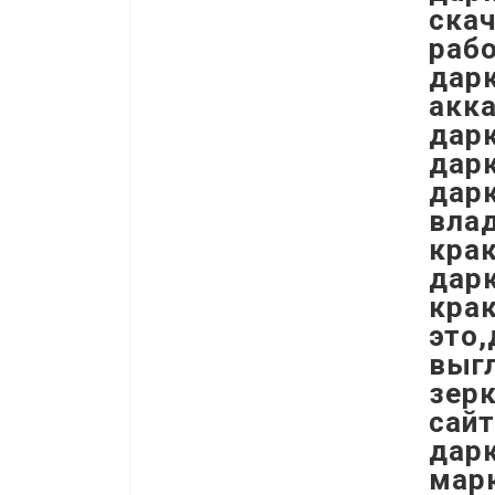
скач
рабо
дарк
акка
дарк
дарк
дар
влад
крак
дарк
крак
это,
выгл
зерк
сайт
дарк
марк