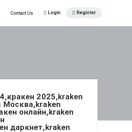
Login
Register
Contact Us
4,кракен 2025,kraken
н Москва,kraken
акен онлайн,kraken
ен
ен даркнет,kraken