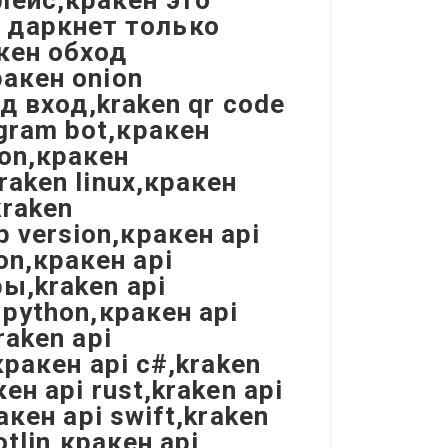
лейс,кракен это
 даркнет только
акен обход
ракен onion
од вход,kraken qr code
gram bot,кракен
ion,кракен
raken linux,кракен
kraken
 version,кракен api
on,кракен api
ры,kraken api
 python,кракен api
raken api
,кракен api c#,kraken
ен api rust,kraken api
акен api swift,kraken
otlin,кракен api