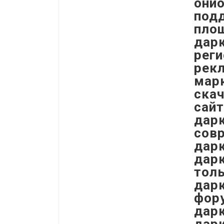
онио
под
пло
дарк
реги
рекл
марк
скач
сайт
дарк
сов
дар
дарк
толь
дарк
фору
дарк