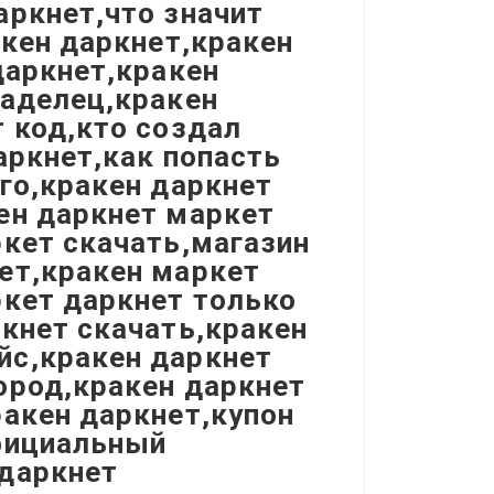
аркнет,что значит
акен даркнет,кракен
даркнет,кракен
ладелец,кракен
r код,кто создал
аркнет,как попасть
ого,кракен даркнет
ен даркнет маркет
ркет скачать,магазин
ет,кракен маркет
ркет даркнет только
ркнет скачать,кракен
йс,кракен даркнет
ород,кракен даркнет
ракен даркнет,купон
официальный
 даркнет