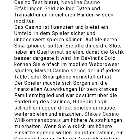
Casino Test
bietet,
Novoline Casino
Erfahrungen Geld
die ihre Daten und
Transaktionen in sicheren Händen wissen
möchten.
Das Casino ist lizenziert und bietet ein
Umfeld, in dem Spieler sicher und
unbeschwert spielen können. Auf kleineren
Smartphones sollten Sie allerdings die Slots
lieber im Querformat spielen, damit die Grafik
besser dargestellt wird. Im DaVinci’s Gold
können Sie einfach im mobilen Webbrowser
spielen,
Marvel Casino seriös
der auf jedem
Tablet oder Smartphone vorinstalliert ist.
Der Spieler machte sich Sorgen um die
finanziellen Auswirkungen für sein krankes
Familienmitglied und war bestürzt über die
Forderung des Casinos,
HitnSpin Login
schnell einloggen direkt spielen
er müsse
weiterspielen und einzahlen,
Stakes Casino
Willkommensbonus
um höhere Auszahlungen
zu erhalten. Wenn Sie wirklich um höhere
Einsätze spielen wollen, so ist es ratsam, ein
Casino mit einem höheren Auszahlungslimit