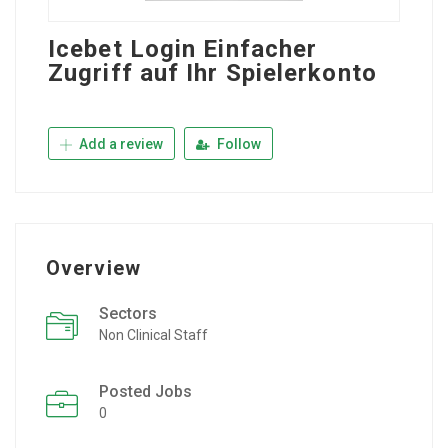
Icebet Login Einfacher
Zugriff auf Ihr Spielerkonto
Add a review
Follow
Overview
Sectors
Non Clinical Staff
Posted Jobs
0