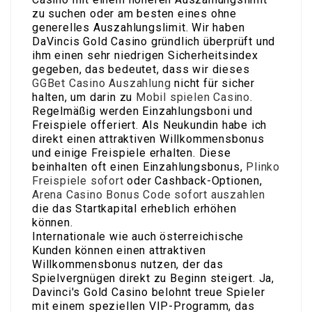
zu suchen oder am besten eines ohne
generelles Auszahlungslimit. Wir haben
DaVincis Gold Casino gründlich überprüft und
ihm einen sehr niedrigen Sicherheitsindex
gegeben, das bedeutet, dass wir dieses
GGBet Casino Auszahlung
nicht für sicher
halten, um darin zu
Mobil spielen Casino
.
Regelmäßig werden Einzahlungsboni und
Freispiele offeriert. Als Neukundin habe ich
direkt einen attraktiven Willkommensbonus
und einige Freispiele erhalten. Diese
beinhalten oft einen Einzahlungsbonus,
Plinko
Freispiele sofort
oder Cashback-Optionen,
Arena Casino Bonus Code sofort auszahlen
die das Startkapital erheblich erhöhen
können.
Internationale wie auch österreichische
Kunden können einen attraktiven
Willkommensbonus nutzen, der das
Spielvergnügen direkt zu Beginn steigert. Ja,
Davinci's Gold Casino belohnt treue Spieler
mit einem speziellen VIP-Programm, das