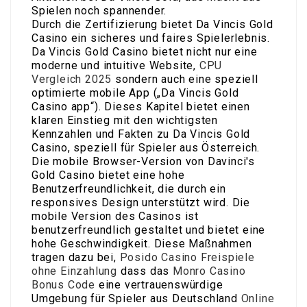
Spielen noch spannender.
Durch die Zertifizierung bietet Da Vincis Gold
Casino ein sicheres und faires Spielerlebnis.
Da Vincis Gold Casino bietet nicht nur eine
moderne und intuitive Website,
CPU
Vergleich 2025
sondern auch eine speziell
optimierte mobile App („Da Vincis Gold
Casino app“). Dieses Kapitel bietet einen
klaren Einstieg mit den wichtigsten
Kennzahlen und Fakten zu Da Vincis Gold
Casino, speziell für Spieler aus Österreich.
Die mobile Browser-Version von Davinci's
Gold Casino bietet eine hohe
Benutzerfreundlichkeit, die durch ein
responsives Design unterstützt wird. Die
mobile Version des Casinos ist
benutzerfreundlich gestaltet und bietet eine
hohe Geschwindigkeit. Diese Maßnahmen
tragen dazu bei,
Posido Casino Freispiele
ohne Einzahlung
dass das
Monro Casino
Bonus Code
eine vertrauenswürdige
Umgebung für Spieler aus Deutschland
Online