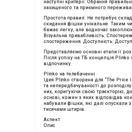
наступні критерії: Обрання правиль
захищеного та приємного переживан
Простота правил: Не потребує склад
скидання фішки унікальне. Таким чин
бажає легку, але водночас захоплю
Візуальна привабливість: Спостере
спостереження. Доступність: Доступ
Представляємо основні етапи її роз
Після успіху на ТБ концепція Plink
відпочинку.
Plinko на телебаченні
Ідея Plinko створена для “The Price 
та непередбачуваності до розподілу
них, коригуючи свою траєкторію, до
основі, кожен з яких відповідав ко
набували фішки, які далі опускали 
тисячами штирів.
Аспект
Опис