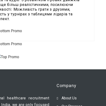
ть ще більш реалістичними, посилюючи
ивості: Можливість грати з друзями,
ть у турнірах з таблицями лідерів та
пект.
Company
nal healthcare recruitment
About Us
 India, we are only focused