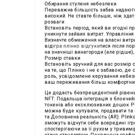
Обирання ступеня небезпеки
Переважна більшість забав надають 
високий. Не ставте більше, ніж здат
розваги
Встановіть період, який ви згодні пр
уникнути зайвих витрат. Управлінн
Визначте обмеження на власні витра
віді
гра плінко відгуки
тися після по
на значніші винагороди (але рідше),
Розмір ставки
Встановіть зручний для вас розмір 
на те, що Плінко і не є забавою, де
роль, усвідомлене керування небе
ваш переживання більш комфортни
Це додасть безпрецедентний рівень 
NFT: Подальша інтеграція з блокче
токенів або ексклюзивних дошок Pl
можна буде купувати, продавати та 
та Доповнена реальність (AR): Plink
зможуть відчути себе всередині ігр
спостерігаючи за її рухом у тривимір
стане стандартом. Покращена графік