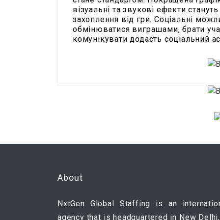
візуальні та звукові ефекти стану
захоплення від гри. Соціальні можл
обмінюватися виграшами, брати учас
комунікувати додасть соціальний ас
About
NxtGen Global Staffing is an internatio
agency that is headquartered in New Delhi,