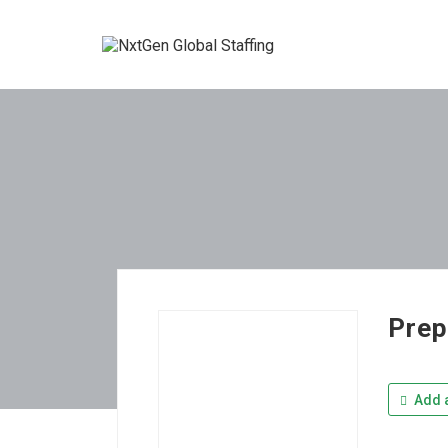
Prep
Add a