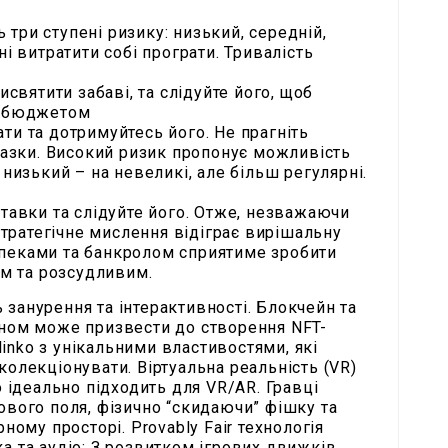
три ступені ризику: низький, середній,
ні витратити собі програти. Тривалість
исвятити забаві, та слідуйте його, щоб
я бюджетом
ти та дотримуйтесь його. Не прагніть
разки. Високий ризик пропонує можливість
 низький – на невеликі, але більш регулярні.
ставки та слідуйте його. Отже, незважаючи
 стратегічне мислення відіграє вирішальну
зпеками та банкролом сприятиме зробити
м та розсудливим.
занурення та інтерактивності. Блокчейн та
йном може призвести до створення NFT-
inko з унікальними властивостями, які
колекціонувати. Віртуальна реальність (VR)
o ідеально підходить для VR/AR. Гравці
ового поля, фізично “скидаючи” фішку та
ному просторі. Provably Fair технологія
а та аудіо: З розвитком ігрових движків