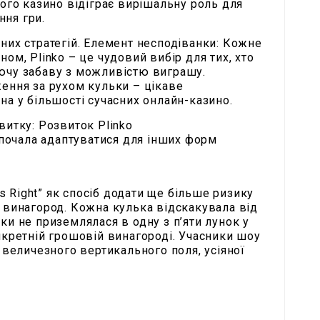
ного казино відіграє вирішальну роль для
ня гри.
них стратегій. Елемент несподіванки: Кожне
ом, Plinko – це чудовий вибір для тих, хто
ючу забаву з можливістю виграшу.
ження за рухом кульки – цікаве
на у більшості сучасних онлайн-казино.
витку: Розвиток Plinko
o почала адаптуватися для інших форм
Is Right” як спосіб додати ще більше ризику
 винагород. Кожна кулька відскакувала від
ки не приземлялася в одну з п’яти лунок у
нкретній грошовій винагороді. Учасники шоу
з величезного вертикального поля, усіяної