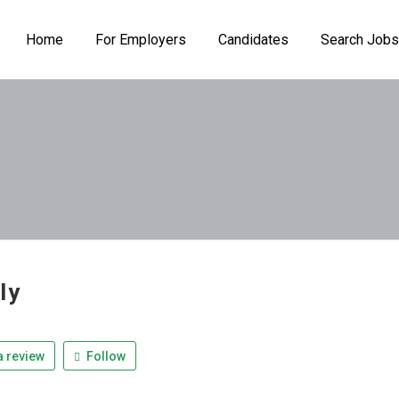
Home
For Employers
Candidates
Search Jobs
ly
 review
Follow