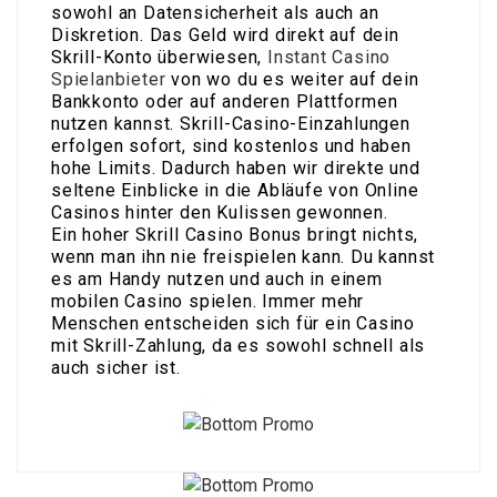
sowohl an Datensicherheit als auch an
Diskretion. Das Geld wird direkt auf dein
Skrill-Konto überwiesen,
Instant Casino
Spielanbieter
von wo du es weiter auf dein
Bankkonto oder auf anderen Plattformen
nutzen kannst. Skrill-Casino-Einzahlungen
erfolgen sofort, sind kostenlos und haben
hohe Limits. Dadurch haben wir direkte und
seltene Einblicke in die Abläufe von Online
Casinos hinter den Kulissen gewonnen.
Ein hoher Skrill Casino Bonus bringt nichts,
wenn man ihn nie freispielen kann. Du kannst
es am Handy nutzen und auch in einem
mobilen Casino spielen. Immer mehr
Menschen entscheiden sich für ein Casino
mit Skrill-Zahlung, da es sowohl schnell als
auch sicher ist.