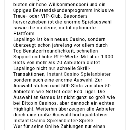
bieten dir hohe Willkommensboni und ein
üppiges Bestandskundenprogramm inklusive
Treue- oder VIP-Club. Besonders
hervorzuheben ist die enorme Spielauswahl
sowie die moderne, mobil optimierte
Plattform.
Lapalingo ist kein neues Casino, sondern
überzeugt schon jahrelang vor allem durch
Top Benutzerfreundlichkeit, schnellen
Support und hohe RTP-Werte. Mit über 1.300
Slots von mehr als 20 Anbietern bietet
Lapalingo nicht nur schnelle Skrill-
Transaktionen,
Instant Casino Spielanbieter
sondern auch eine enorme Auswahl. Zur
Auswahl stehen rund 500 Slots von über 50
Anbietern wie NetEnt oder Red Tiger. Die
Auswahl an Games ist nicht ganz so groß wie
bei Bitcoin Casinos, aber dennoch ein echtes
Highlight. Weiterhin überzeugen alle Anbieter
durch eine große Auswahl hochqualitativer
Instant Casino Spielanbieter
-Spiele.
Wer für seine Online Zahlungen nur einen