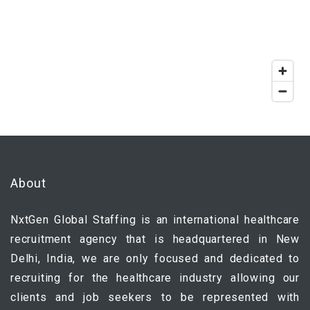
About
NxtGen Global Staffing is an international healthcare
recruitment agency that is headquartered in New
Delhi, India, we are only focused and dedicated to
recruiting for the healthcare industry allowing our
clients and job seekers to be represented with