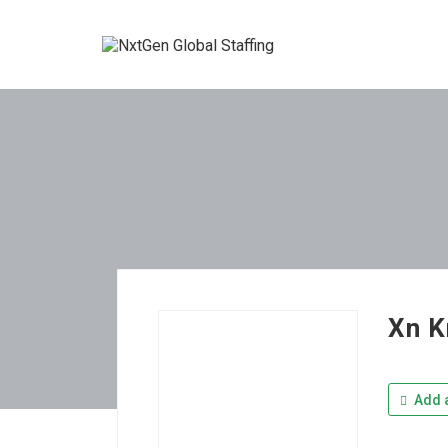
Xn K
Add a