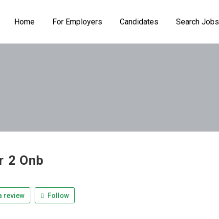
Home
For Employers
Candidates
Search Jobs
r 2 Onb
 review
Follow