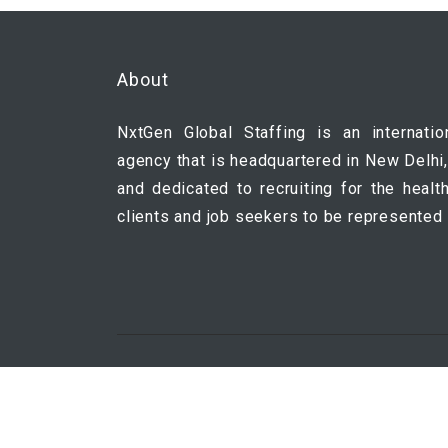
About
NxtGen Global Staffing is an internatio
agency that is headquartered in New Delhi,
and dedicated to recruiting for the healt
clients and job seekers to be represented 
NxtGen Global Staffing © 2020, All Right 