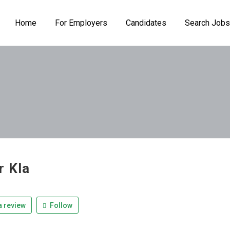
Home
For Employers
Candidates
Search Jobs
r Kla
 review
Follow