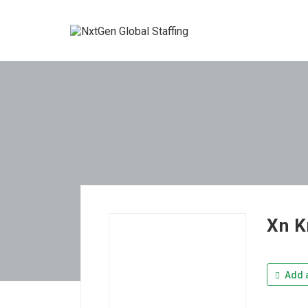
Xn K
Add a